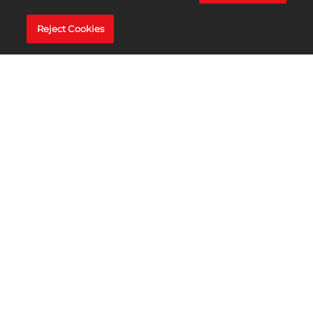
انضم إلى الرحلة
Reject Cookies
انضم إلى Discord الرسمي للحصول على آخر الأخبار
والتحديثات وشارك ملاحظاتك.
LEGAL